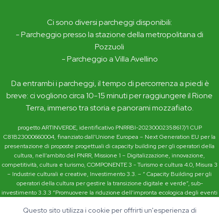
Ci sono diversi parcheggi disponibili:
- Parcheggio presso la stazione della metropolitana di
Pozzuoli
- Parcheggio a Villa Avellino
Da entrambi i parcheggi, il tempo di percorrenza a piedi è
breve: ci vogliono circa 10-15 minuti per raggiungere il Rione
Terra, immerso tra storia e panorami mozzafiato.
progetto ARTINVERDE, identificativo PNRRBI-20230002358617/1 CUP
C81B23000660004, finanziato dall’Unione Europea – Next Generation EU per la
presentazione di proposte progettuali di capacity building per gli operatori della
cultura, nell’ambito del PNRR, Missione 1 – Digitalizzazione, innovazione,
competitività, cultura e turismo, COMPONENTE 3 - Turismo e cultura 4.0, Misura 3
– Industrie culturali e creative, Investimento 3.3. – “ Capacity Building per gli
operatori della cultura per gestire la transizione digitale e verde”, sub-
investimento 3.3.3 “Promuovere la riduzione dell’impronta ecologica degli eventi
culturali favorendo l’inclusione dei criteri sociali e ambientali nelle politiche degli
Questo sito utilizza i cookie per offrirti un'esperienza di
appalti pubblici, orientando così la filiera verso l’ecoinnovazione di prodotti e