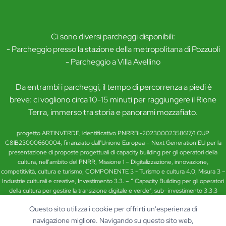
Ci sono diversi parcheggi disponibili:
- Parcheggio presso la stazione della metropolitana di Pozzuoli
- Parcheggio a Villa Avellino
Da entrambi i parcheggi, il tempo di percorrenza a piedi è
breve: ci vogliono circa 10-15 minuti per raggiungere il Rione
Terra, immerso tra storia e panorami mozzafiato.
progetto ARTINVERDE, identificativo PNRRBI-20230002358617/1 CUP
C81B23000660004, finanziato dall’Unione Europea – Next Generation EU per la
presentazione di proposte progettuali di capacity building per gli operatori della
cultura, nell’ambito del PNRR, Missione 1 – Digitalizzazione, innovazione,
competitività, cultura e turismo, COMPONENTE 3 - Turismo e cultura 4.0, Misura 3 –
Industrie culturali e creative, Investimento 3.3. – “ Capacity Building per gli operatori
della cultura per gestire la transizione digitale e verde”, sub- investimento 3.3.3
“Promuovere la riduzione dell’impronta ecologica degli eventi culturali favorendo
Questo sito utilizza i cookie per offrirti un'esperienza di
l’inclusione dei criteri sociali e ambientali nelle politiche degli appalti pubblici,
navigazione migliore. Navigando su questo sito web,
orientando così la filiera verso l’ecoinnovazione di prodotti e servizi” (Azione B I)