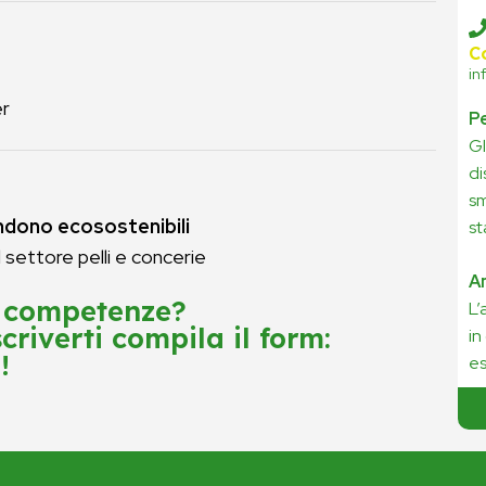
C
in
er
Pe
Gl
di
sm
rendono ecosostenibili
st
 settore pelli e concerie
A
e competenze?
L’
scriverti compila il form:
in
!
es