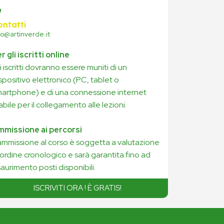
ontatti
fo@artinverde.it
r gli iscritti online
i iscritti dovranno essere muniti di un
spositivo elettronico (PC, tablet o
artphone) e di una connessione internet
abile per il collegamento alle lezioni.
mmissione ai percorsi
ammissione al corso è soggetta a valutazione
 ordine cronologico e sarà garantita fino ad
aurimento posti disponibili.
ISCRIVITI ORA ! È GRATIS!