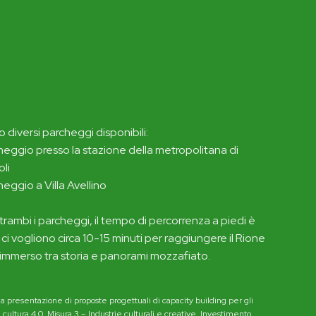
o diversi parcheggi disponibili:
heggio presso la stazione della metropolitana di
li
heggio a Villa Avellino
rambi i parcheggi, il tempo di percorrenza a piedi è
 ci vogliono circa 10-15 minuti per raggiungere il Rione
 immerso tra storia e panorami mozzafiato.
esentazione di proposte progettuali di capacity building per gli
ultura 4.0, Misura 3 – Industrie culturali e creative, Investimento