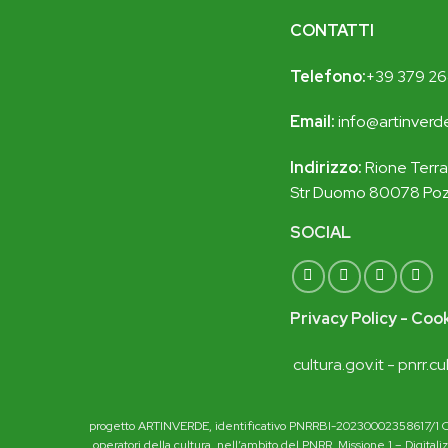
CONTATTI
Telefono:
+39 379 26
Email:
i
nfo@artinverde
Indirizzo:
Rione Terra
Str Duomo 80078 Poz
SOCIAL
Privacy Policy
-
Cook
cultura.gov.it -
pnrr.cu
progetto ARTINVERDE, identificativo PNRRBI-20230002358617/1 CUP
operatori della cultura, nell’ambito del PNRR, Missione 1 – Digita