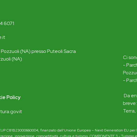
4 6071
.it
 Pozzuoli (NA) presso Puteoli Sacra
Ci son
zuoli (NA)
- Parc
Pozzuo
- Parc
Da ent
ie Policy
breve:
Terra,
ltura.gov.it
 C81B23000660004, finanziato dall’Unione Europea – Next Generation EU per la pr
lizzazione, innovazione, competitività, cultura e turismo, COMPONENTE 3 - Turismo e c