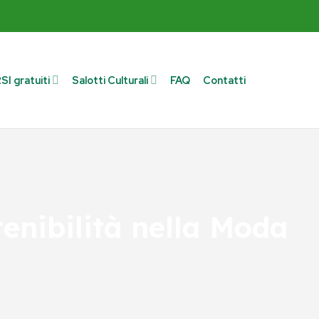
I gratuiti
Salotti Culturali
FAQ
Contatti
enibilità nella Moda