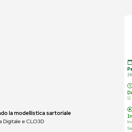
P
26
D
12
do la modellistica sartoriale
I
ria Digitale e CLO3D
In
Sa